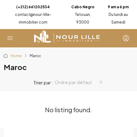
(+212) 661202534
Cabo Negro
9 am a 6 pm
contact@nour-lille-
Tetouan,
Du lundi au
immobilier.com
93000
Samedi
Home
Maroc
Maroc
Ordre par défaut
Trier par :
No listing found.