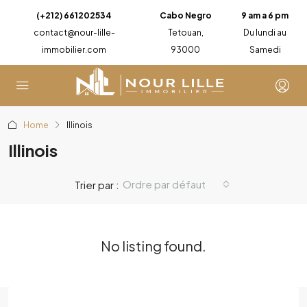
(+212) 661202534
Cabo Negro
9 am a 6 pm
contact@nour-lille-
Tetouan,
Du lundi au
immobilier.com
93000
Samedi
Home
Illinois
Illinois
Ordre par défaut
Trier par :
No listing found.