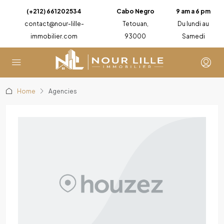
(+212) 661202534
Cabo Negro
9 am a 6 pm
contact@nour-lille-
Tetouan,
Du lundi au
immobilier.com
93000
Samedi
Home
Agencies