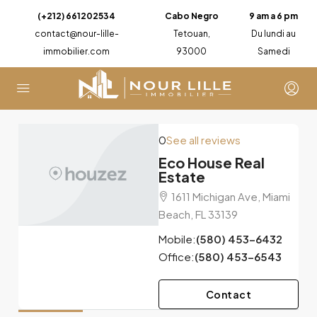
(+212) 661202534
Cabo Negro
9 am a 6 pm
contact@nour-lille-
Tetouan,
Du lundi au
immobilier.com
93000
Samedi
0
See all reviews
Eco House Real
Estate
1611 Michigan Ave, Miami
Beach, FL 33139
Mobile:
(580) 453-6432
Office:
(580) 453-6543
Contact