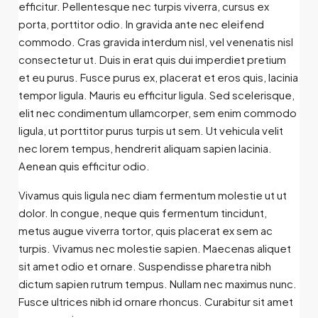
efficitur. Pellentesque nec turpis viverra, cursus ex
porta, porttitor odio. In gravida ante nec eleifend
commodo. Cras gravida interdum nisl, vel venenatis nisl
consectetur ut. Duis in erat quis dui imperdiet pretium
et eu purus. Fusce purus ex, placerat et eros quis, lacinia
tempor ligula. Mauris eu efficitur ligula. Sed scelerisque,
elit nec condimentum ullamcorper, sem enim commodo
ligula, ut porttitor purus turpis ut sem. Ut vehicula velit
nec lorem tempus, hendrerit aliquam sapien lacinia.
Aenean quis efficitur odio.
Vivamus quis ligula nec diam fermentum molestie ut ut
dolor. In congue, neque quis fermentum tincidunt,
metus augue viverra tortor, quis placerat ex sem ac
turpis. Vivamus nec molestie sapien. Maecenas aliquet
sit amet odio et ornare. Suspendisse pharetra nibh
dictum sapien rutrum tempus. Nullam nec maximus nunc.
Fusce ultrices nibh id ornare rhoncus. Curabitur sit amet