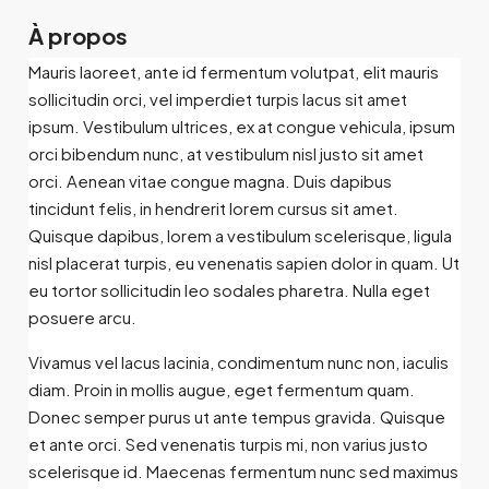
À propos
Mauris laoreet, ante id fermentum volutpat, elit mauris
sollicitudin orci, vel imperdiet turpis lacus sit amet
ipsum. Vestibulum ultrices, ex at congue vehicula, ipsum
orci bibendum nunc, at vestibulum nisl justo sit amet
orci. Aenean vitae congue magna. Duis dapibus
tincidunt felis, in hendrerit lorem cursus sit amet.
Quisque dapibus, lorem a vestibulum scelerisque, ligula
nisl placerat turpis, eu venenatis sapien dolor in quam. Ut
eu tortor sollicitudin leo sodales pharetra. Nulla eget
posuere arcu.
Vivamus vel lacus lacinia, condimentum nunc non, iaculis
diam. Proin in mollis augue, eget fermentum quam.
Donec semper purus ut ante tempus gravida. Quisque
et ante orci. Sed venenatis turpis mi, non varius justo
scelerisque id. Maecenas fermentum nunc sed maximus