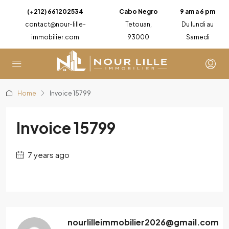
(+212) 661202534
Cabo Negro
9 am a 6 pm
contact@nour-lille-
Tetouan,
Du lundi au
immobilier.com
93000
Samedi
Home
Invoice 15799
Invoice 15799
7 years ago
nourlilleimmobilier2026@gmail.com