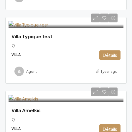
Leaflet
|
©
OpenStreetMap
contributors
Villa Typique test
Détails
VILLA
Agent
1 year ago
Villa Amelkis
Détails
VILLA