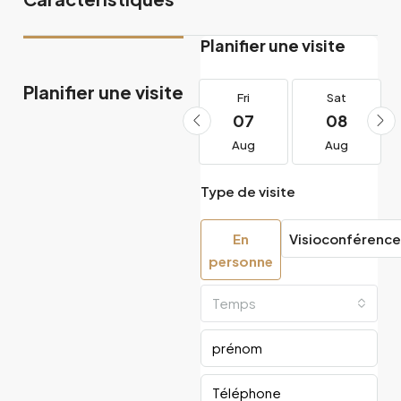
Planifier une visite
Planifier une visite
Thu
Fri
Fri
Sat
20
21
07
08
Aug
Aug
Aug
Aug
Type de visite
En
Visioconférence
personne
Temps