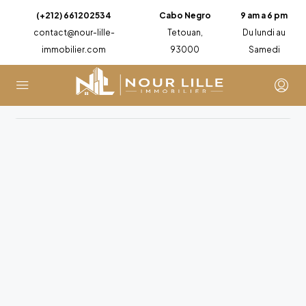
(+212) 661202534
Cabo Negro
9 am a 6 pm
contact@nour-lille-
Tetouan,
Du lundi au
immobilier.com
93000
Samedi