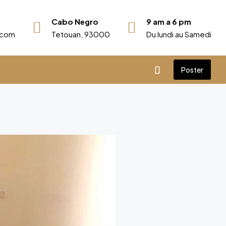
Cabo Negro
9 am a 6 pm
r.com
Tetouan, 93000
Du lundi au Samedi
Poster