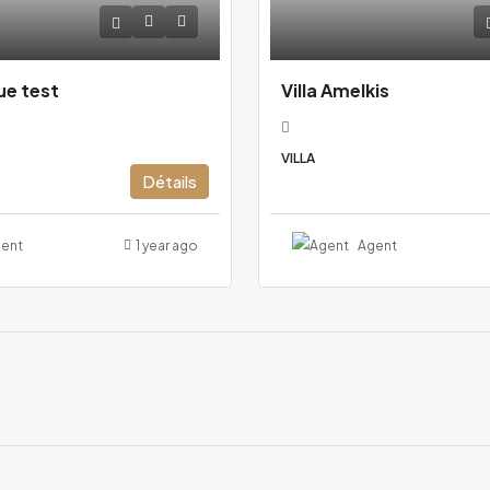
ue test
Villa Amelkis
VILLA
Détails
ent
1 year ago
Agent