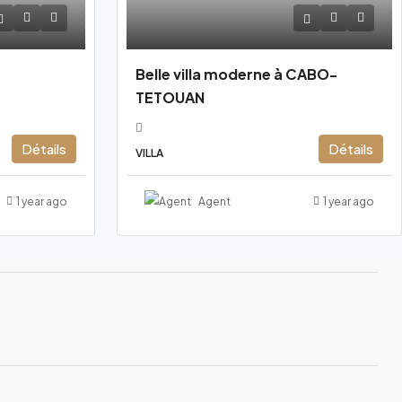
Belle villa moderne à CABO-
TETOUAN
Détails
Détails
VILLA
1 year ago
Agent
1 year ago