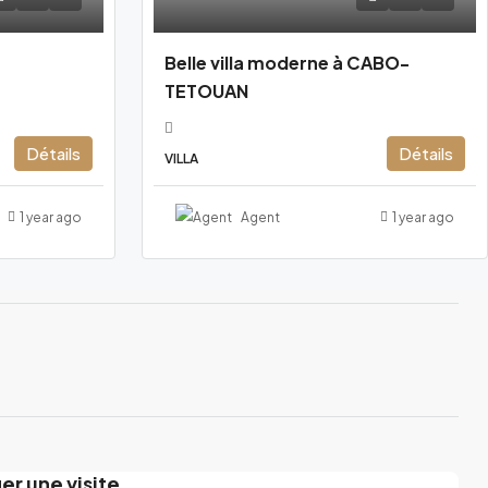
Belle villa moderne à CABO-
TETOUAN
Détails
Détails
VILLA
1 year ago
Agent
1 year ago
ier une visite