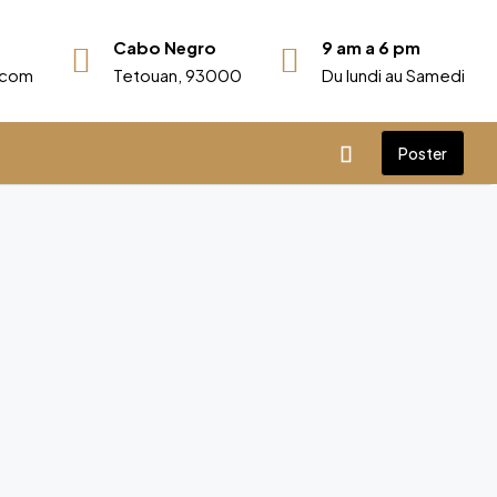
Cabo Negro
9 am a 6 pm
r.com
Tetouan, 93000
Du lundi au Samedi
Poster