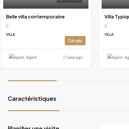
Belle villa contemporaine
Villa Typiq
VILLA
VILLA
Détails
Agent
1 year ago
Ag
Caractéristiques
Planifier une visite