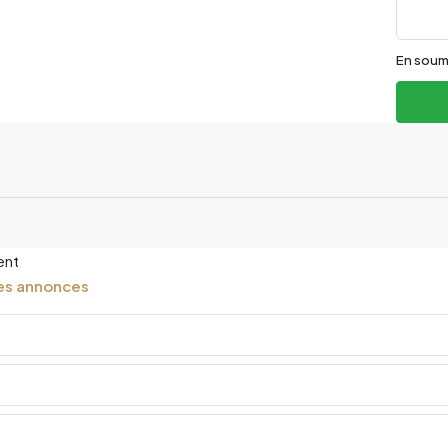
En soum
ent
les annonces