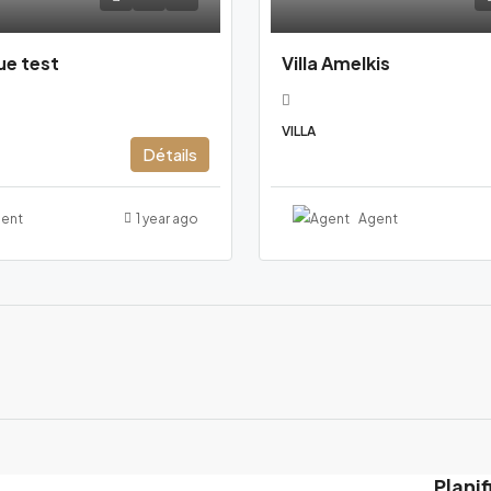
ue test
Villa Amelkis
VILLA
Détails
ent
1 year ago
Agent
Planif