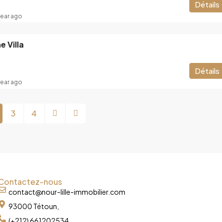
Détails
year ago
 Villa
Détails
year ago
3
4
Contactez-nous
contact@nour-lille-immobilier.com
93000 Tétoun,
(+212) 661202534