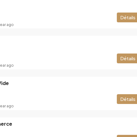
Détails
year ago
Détails
year ago
Vide
Détails
year ago
merce