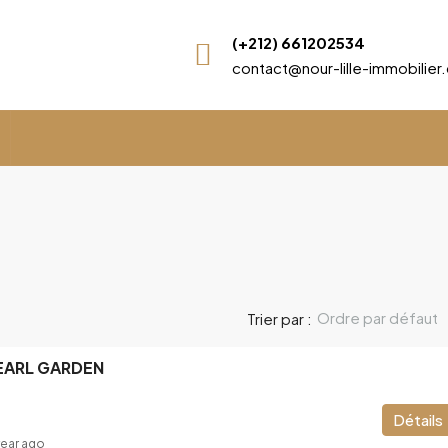
(+212) 661202534
contact@nour-lille-immobilie
Ordre par défaut
Trier par :
PEARL GARDEN
Détails
year ago