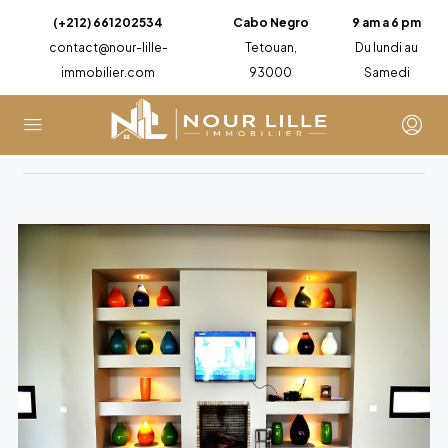
(+212) 661202534
Cabo Negro
9 am a 6 pm
contact@nour-lille-
Tetouan,
Du lundi au
immobilier.com
93000
Samedi