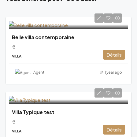
Belle villa contemporaine
Détails
VILLA
Agent
1 year ago
Leaflet
|
©
OpenStreetMap
contributors
Villa Typique test
Détails
VILLA