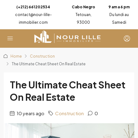
(+212) 661202534
Cabo Negro
9 am a 6 pm
contact@nour-lille-
Tetouan,
Du lundi au
immobilier.com
93000
Samedi
Home
Construction
The Ultimate Cheat Sheet On Real Estate
The Ultimate Cheat Sheet
On Real Estate
10 years ago
Construction
0