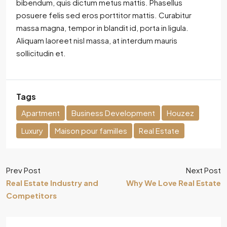
bibendum, quis dictum metus mattis. Phasellus
posuere felis sed eros porttitor mattis. Curabitur
massa magna, tempor in blandit id, porta in ligula.
Aliquam laoreet nisl massa, at interdum mauris
sollicitudin et.
Tags
Apartment
Business Development
Houzez
Luxury
Maison pour familles
Real Estate
Prev Post
Next Post
Real Estate Industry and
Why We Love Real Estate
Competitors