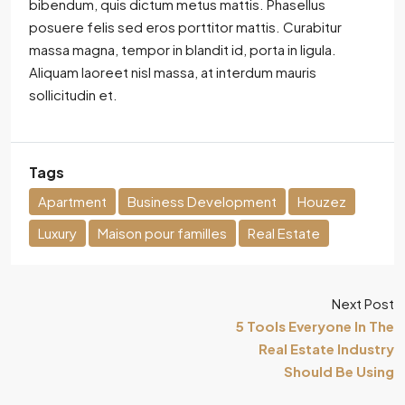
bibendum, quis dictum metus mattis. Phasellus
posuere felis sed eros porttitor mattis. Curabitur
massa magna, tempor in blandit id, porta in ligula.
Aliquam laoreet nisl massa, at interdum mauris
sollicitudin et.
Tags
Apartment
Business Development
Houzez
Luxury
Maison pour familles
Real Estate
Next Post
5 Tools Everyone In The
Real Estate Industry
Should Be Using