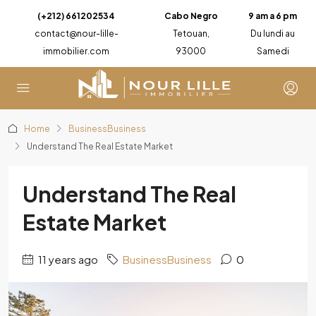
(+212) 661202534
Cabo Negro
9 am a 6 pm
contact@nour-lille-
Tetouan,
Du lundi au
immobilier.com
93000
Samedi
Home
BusinessBusiness
Understand The Real Estate Market
Understand The Real
Estate Market
11 years ago
BusinessBusiness
0